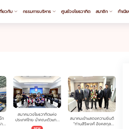
กี่ยวกับ
กรรมการบริหาร
ศูนย์วงโยธวาทิต
สมาชิก
ทำเนี
สมาคมวงโยธวาทิตแห่ง
ึก
สมาคมเข้าแสดงความยินดี
ประเทศไทย นำคณะตัวแทน
ราช
"ท่านสิริพงศ์ อังคสกุล
13 โรงเรียน เข้าพบ
NEW