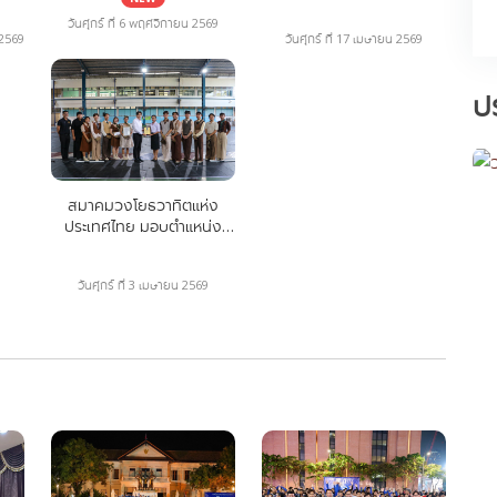
569
เกียรติ" ในโอกาสเข้ารับ
รมช.คมนาคม รับโอวาทก่อน
ะ
ตำแหน่ง รมช.คมนาคม
วันศุกร์ ที่ 6 พฤศจิกายน 2569
ลุยศึกนานาชาติ พร้อมร่วม
 2569
วันศุกร์ ที่ 17 เมษายน 2569
ิต
"บุคคลผู้ทรงคุณูปการ" แห่ง
ยินดี "เทพศิรินทร์
วงการวงโยธวาทิตของ
สมุทรปราการ" แชมป์
ประเทศไทย
TWMC 2025
ป
สมาคมวงโยธวาทิตแห่ง
ประเทศไทย มอบตำแหน่ง
"ทูตวงโยธวาทิตแห่ง
ประเทศไทย" แก่ รร.เบญจม
วันศุกร์ ที่ 3 เมษายน 2569
ราชรังสฤษฎิ์ ก่อนลุยศึก
ระดับโลก WGI สหรัฐอเมริกา