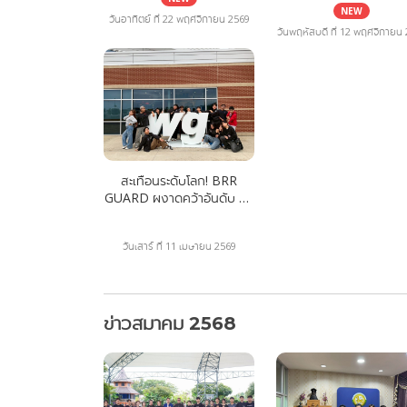
จัดอบรมใหญ่ประจำปี 2
กวาดแชมป์นานาชาติเวที
NEW
ยกระดับศักยภาพครูแล
วันอาทิตย์ ที่ 22 พฤศจิกายน 2569
Drum Corps Asia 2026
วันพฤหัสบดี ที่ 12 พฤศจิกายน
นักเรียนกว่า 2,000 ชีว
สะเทือนระดับโลก! BRR
GUARD ผงาดคว้าอันดับ 20
บนเวที WGI 2026 ท่ามกลาง
ยอดฝีมือนานาชาติ
วันเสาร์ ที่ 11 เมษายน 2569
ข่าวสมาคม 2568