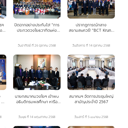
รฯ
ปิดฉากอย่างประทับใจ! "การ
ปรากฏการณ์กลาง
วงโย
ประกวดวงโยธวาทิตแห่ง
สยามสแควร์! "BCT Krung
ห่ง
ประเทศไทย จังหวัด
Thep 2025" ปิดฉากสุดยิ่ง
568
เชียงใหม่" ณ ลานสาม
ใหญ่ สร้างประวัติศาสตร์วง
วันอาทิตย์ ที่ 26 ตุลาคม 2568
วันอังคาร ที่ 14 ตุลาคม 2568
กษัตริย์
โยธวาทิตใจกลางกรุง
ง
นายกสมาคมวงโยฯ เข้าพบ
สมาคมฯ จัดการประชุมใหญ่
 กับ
อธิบดีกรมพลศึกษา หารือ
สามัญประจำปี 2567
ิต
ความร่วมมือวงโยธวาทิต
68
วันพุธ ที่ 14 พฤษภาคม 2568
วันเสาร์ ที่ 5 เมษายน 2568