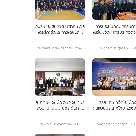
อบรมเข้มข้น พัฒนาทักษะคัล
การประชุมคณะกรรมกา
เลอร์การ์ดและการเดินแถว
เตรียมจัด "การประกวด
มุ่งยกระดับวงโยธวาทิตใน
ธวาทิตนักเรียน อปท. แ
จังหวัดเชียงราย
ประเทศไทย" ครั้งที่ 1/2
วันอาทิตย์ ที่ 9 พฤศจิกายน 2568
วันศุกร์ ที่ 31 ตุลาคม 2568
สมาคมฯ จับมือ อบจ.จันทบุรี
ศรีสะเกษ คว้าชัยเมือ
ลงนาม MOU ยกระดับการ
ต้นแบบประเทศไทย 2569
ประกวดวงโยธวาทิต
การประกวดวงโยธวาท
จ.จันทบุรี
TWMC
วันพุธ ที่ 30 กรกฎาคม 2568
วันศุกร์ ที่ 11 กรกฎาคม 25