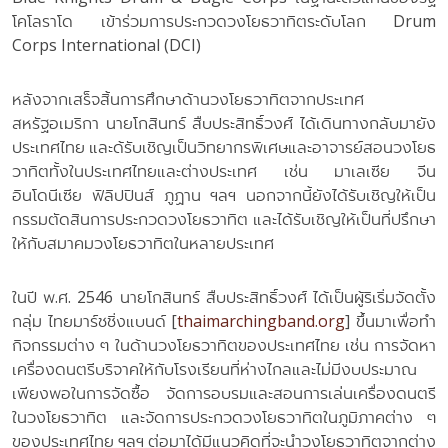
โคโลราโด เข้าร่วมการประกวดวงโยธวาทิตระดับโลก Drum
Corps International (DCI)
หลังจากเสร็จสิ้นการศึกษาด้านวงโยธวาทิตจากประเทศ
สหรัฐอเมริกา นายโกสินทร์ สืบประสิทธิ์วงศ์ ได้เดินทางกลับมายัง
ประเทศไทย และด้รับเชิญเป็นวิทยากรพิเศษและอาจารย์สอนวงโยธ
วาทิตทั้งในประเทศไทยและต่างประเทศ เช่น มาเลเซีย จีน
อินโดนีเซีย ฟิลิปปินส์ ภูฏาน ฯลฯ นอกจากนี้ยังได้รับเชิญให้เป็น
กรรมตัดสินการประกวดวงโยธวาทิต และได้รับเชิญให้เป็นที่ปรึกษา
ให้กับสมาคมวงโยธวาทิตในหลายประเทศ
ในปี พ.ศ. 2546 นายโกสินทร์ สืบประสิทธิ์วงศ์ ได้เป็นผู้ริเริ่มจัดตั้ง
กลุ่ม ไทยมาร์ชชิ่งแบนด์ [
thaimarchingband.org
] ขึ้นมาเพื่อทำ
กิจกรรมต่าง ๆ ในด้านวงโยธวาทิตของประเทศไทย เช่น การจัดหา
เครื่องดนตรีบริจาคให้กับโรงเรียนที่ห่างไกลและไม่มีงบประมาณ
เพียงพอในการจัดซื้อ จัดการอบรมและสอนการเล่นเครื่องดนตรี
ในวงโยธวาทิต และจัดการประกวดวงโยธวาทิตในภูมิภาคต่าง ๆ
ของประเทศไทย ฯลฯ ต่อมาได้มีแนวคิดที่จะนำวงโยธวาทิตจากต่าง