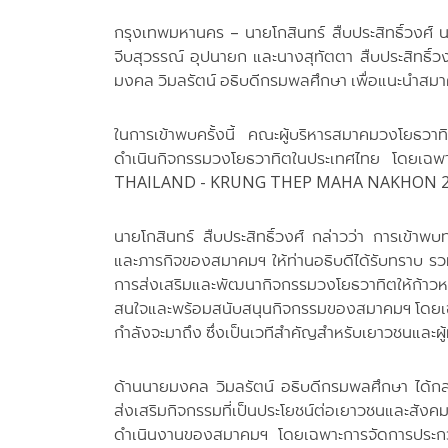
กรุงเทพมหานคร – นายโกสินทร์ สืบประสิทธิ์วงศ
จีบสุวรรณ์ อุปนายก และนางสุทัตตา สืบประสิทธิ์วง
มงคล วิมลรัตน์ อธิบดีกรมพลศึกษา เพื่อแนะนำสมาคม
ในการเข้าพบครั้งนี้ คณะผู้บริหารสมาคมวงโยธวา
ดำเนินกิจกรรมวงโยธวาทิตในประเทศไทย โดยเ
THAILAND - KRUNG THEP MAHA NAKHON 2025 ที่
นายโกสินทร์ สืบประสิทธิ์วงศ์ กล่าวว่า การเข้าพบท
และภารกิจของสมาคมฯ ให้ท่านอธิบดีได้รับทราบ ร
การส่งเสริมและพัฒนากิจกรรมวงโยธวาทิตให้ก้าวหน้
สนใจและพร้อมสนับสนุนกิจกรรมของสมาคมฯ โด
กำลังจะมาถึง ซึ่งเป็นเวทีสำคัญสำหรับเยาวชนแล
ด้านนายมงคล วิมลรัตน์ อธิบดีกรมพลศึกษา ได้
ส่งเสริมกิจกรรมที่เป็นประโยชน์ต่อเยาวชนและส
ดำเนินงานของสมาคมฯ โดยเฉพาะการจัดกา