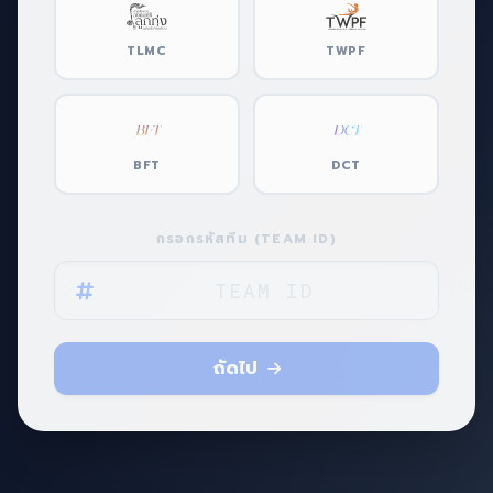
TLMC
TWPF
BFT
DCT
กรอกรหัสทีม (TEAM ID)
ถัดไป